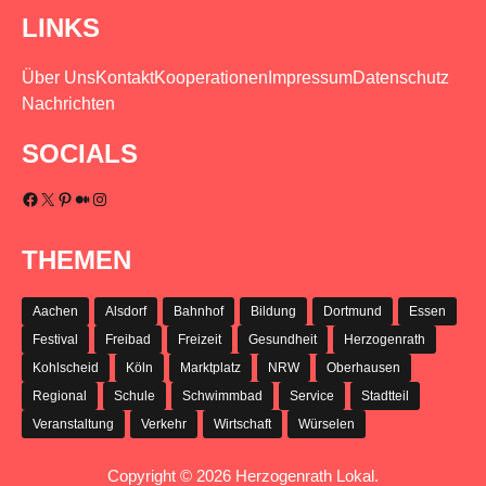
LINKS
Über Uns
Kontakt
Kooperationen
Impressum
Datenschutz
Nachrichten
SOCIALS
Facebook
X
Pinterest
Medium
Instagram
THEMEN
Aachen
Alsdorf
Bahnhof
Bildung
Dortmund
Essen
Festival
Freibad
Freizeit
Gesundheit
Herzogenrath
Kohlscheid
Köln
Marktplatz
NRW
Oberhausen
Regional
Schule
Schwimmbad
Service
Stadtteil
Veranstaltung
Verkehr
Wirtschaft
Würselen
Copyright © 2026 Herzogenrath Lokal.