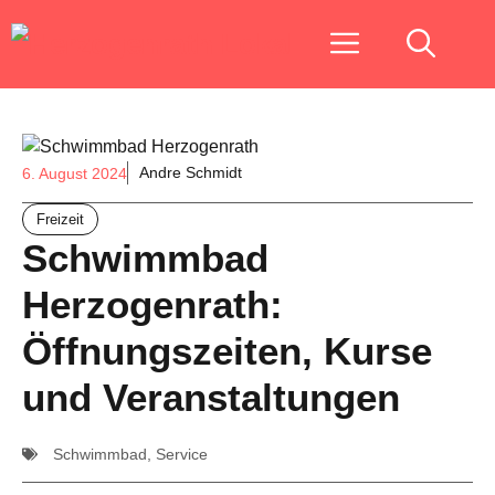
Zum
Menu
Inhalt
springen
Andre Schmidt
6. August 2024
Freizeit
Schwimmbad
Herzogenrath:
Öffnungszeiten, Kurse
und Veranstaltungen
Schwimmbad
,
Service