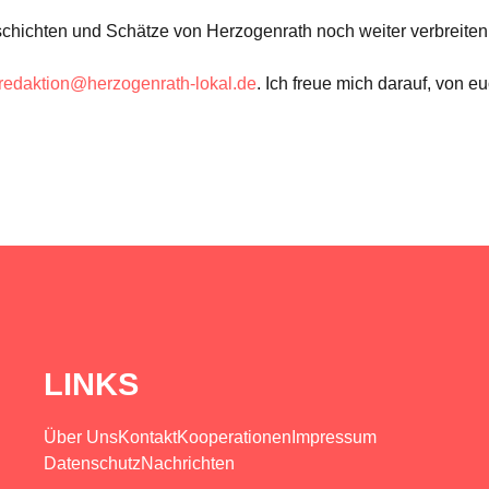
hichten und Schätze von Herzogenrath noch weiter verbreiten
redaktion@herzogenrath-lokal.de
. Ich freue mich darauf, von
LINKS
Über Uns
Kontakt
Kooperationen
Impressum
Datenschutz
Nachrichten