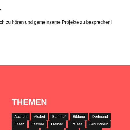
.
 euch zu hören und gemeinsame Projekte zu besprechen!
THEMEN
Aachen
Alsdorf
Bahnhof
Bildung
Dortmund
Essen
Festival
Freibad
Freizeit
Gesundheit