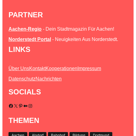
PARTNER
Aachen-Regio
- Dein Stadtmagazin Für Aachen!
Norderstedt Portal
- Neuigkeiten Aus Norderstedt.
LINKS
Über Uns
Kontakt
Kooperationen
Impressum
Datenschutz
Nachrichten
SOCIALS
Facebook
X
Pinterest
Medium
Instagram
THEMEN
Aachen
Alsdorf
Bahnhof
Bildung
Dortmund