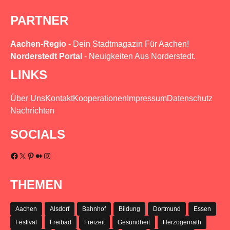
PARTNER
Aachen-Regio
- Dein Stadtmagazin Für Aachen!
Norderstedt Portal
- Neuigkeiten Aus Norderstedt.
LINKS
Über Uns
Kontakt
Kooperationen
Impressum
Datenschutz
Nachrichten
SOCIALS
Facebook
X
Pinterest
Medium
Instagram
THEMEN
Aachen
Alsdorf
Bahnhof
Bildung
Dortmund
Essen
Festival
Freibad
Freizeit
Gesundheit
Herzogenrath